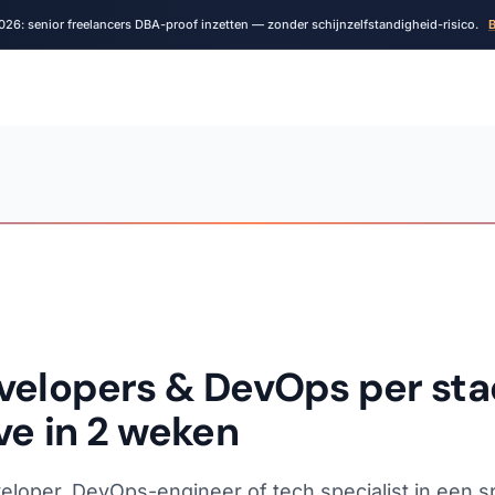
026: senior freelancers DBA-proof inzetten — zonder schijnzelfstandigheid-risico.
B
velopers & DevOps per sta
ve in 2 weken
eloper, DevOps-engineer of tech specialist in een s