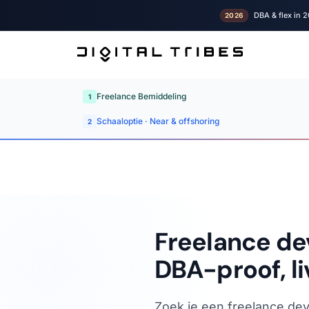
DBA & flex in 2
2026
Freelance Bemiddeling
1
Schaaloptie · Near & offshoring
2
Freelance de
DBA-proof, li
Zoek je een freelance dev