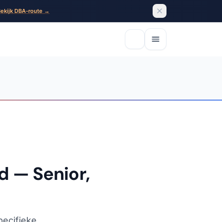
ekijk DBA-route →
d — Senior,
pecifieke