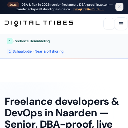
DBA & flex in 2026: senior freelancers DBA-proof inzetten —
2026
zonder schijnzelfstandigheid-risico.
Bekijk DBA-route →
Freelance Bemiddeling
1
Schaaloptie · Near & offshoring
2
Freelance developers &
DevOps in Naarden —
Senior, DBA-proof, live