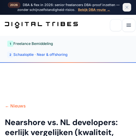
DBA & flex in 2026: senior freelancers DBA-proof inzetten —
2026
zonder schijnzelfstandigheid-risico.
Bekijk DBA-route →
Freelance Bemiddeling
1
Schaaloptie · Near & offshoring
2
← Nieuws
Nearshore vs. NL developers:
eerlijk vergelijken (kwaliteit,