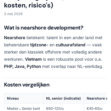
kosten, risico's)
3 mei 2026
Wat is nearshore development?
Nearshore
betekent: talent in een ander land met
beheersbare
tijdzone-
en
cultuurafstand
— vaak
sterker dan klassiek offshore met volledig andere
werkuren.
Vietnam
is een robuuste pool voor o.a.
PHP, Java, Python
met overlap naar NL-werkdag.
Kosten vergelijken
Niveau
NL senior (indicatie)
Nearshore seni
Medior↔Senior kant
€90–120/u
€45–65/u