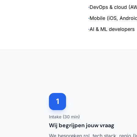
·
DevOps & cloud (AW
·
Mobile (iOS, Android
·
AI & ML developers
1
Intake (30 min)
Wij begrijpen jouw vraag
We bespreken rol, tech stack, regio (l