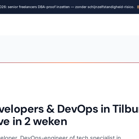
026: senior freelancers DBA-proof inzetten — zonder schijnzelfstandigheid-risico.
B
velopers & DevOps in Tilbu
ve in 2 weken
eloper, DevOps-engineer of tech specialist in