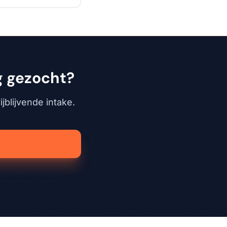
g gezocht?
jblijvende intake.