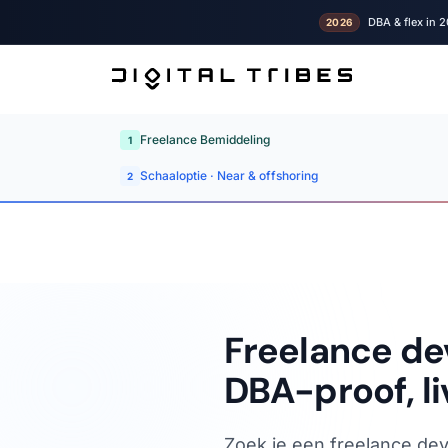
DBA & flex in 2
2026
Freelance Bemiddeling
1
Schaaloptie · Near & offshoring
2
Freelance de
DBA-proof, li
Zoek je een freelance dev