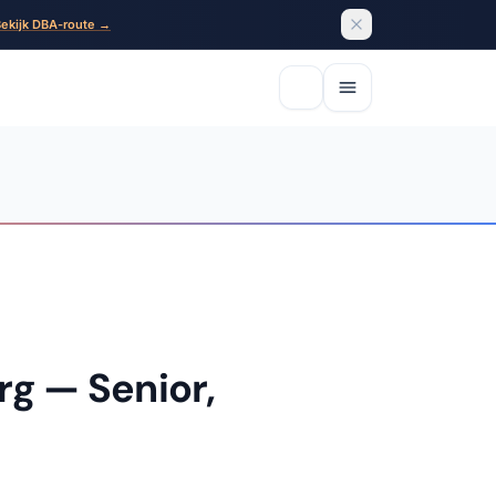
ekijk DBA-route →
rg — Senior,