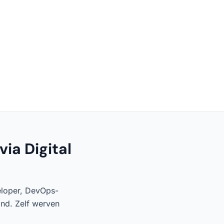
ia Digital
veloper, DevOps-
and. Zelf werven