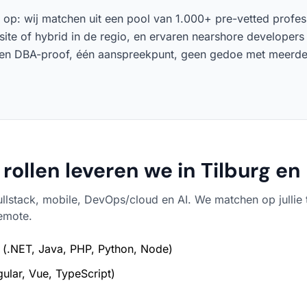
at op: wij matchen uit een pool van 1.000+ pre-vetted profe
site of hybrid in de regio, en ervaren nearshore developers
ten DBA-proof, één aanspreekpunt, geen gedoe met meerder
rollen leveren we in Tilburg en
ullstack, mobile, DevOps/cloud en AI. We matchen op jullie 
remote.
(.NET, Java, PHP, Python, Node)
ular, Vue, TypeScript)