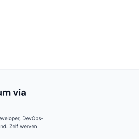
um via
developer, DevOps-
and. Zelf werven