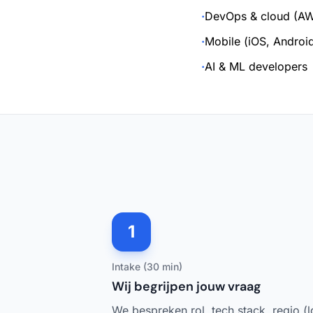
·
DevOps & cloud (AW
·
Mobile (iOS, Android
·
AI & ML developers
1
Intake (30 min)
Wij begrijpen jouw vraag
We bespreken rol, tech stack, regio (l