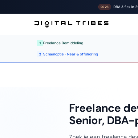
DBA & flex in 2
2026
Freelance Bemiddeling
1
Schaaloptie · Near & offshoring
2
Freelance de
Senior, DBA-p
Zoek je een freelance dev