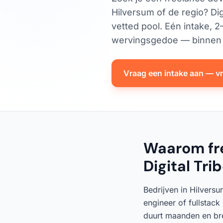
Hilversum of de regio? Dig
vetted pool. Eén intake, 
wervingsgedoe — binnen 
Vraag een intake aan — vri
Waarom fre
Digital Tri
Bedrijven in Hilvers
engineer of fullstack
duurt maanden en bren