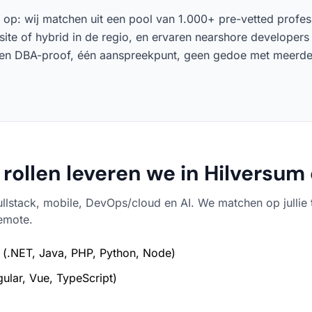
at op: wij matchen uit een pool van 1.000+ pre-vetted profe
site of hybrid in de regio, en ervaren nearshore developers
ten DBA-proof, één aanspreekpunt, geen gedoe met meerder
rollen leveren we in Hilversum 
ullstack, mobile, DevOps/cloud en AI. We matchen op jullie 
remote.
(.NET, Java, PHP, Python, Node)
ular, Vue, TypeScript)