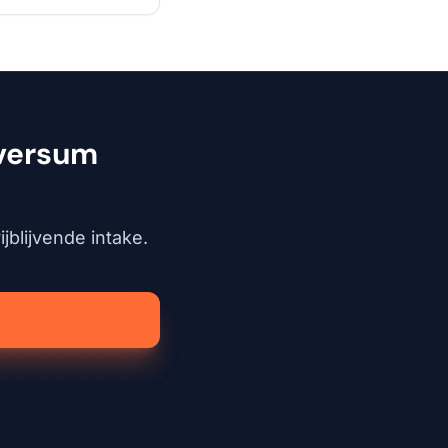
lversum
jblijvende intake.