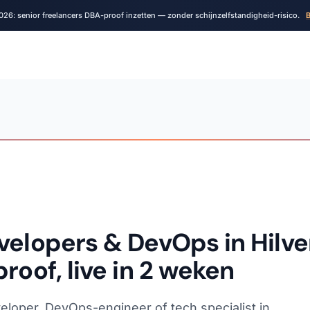
026: senior freelancers DBA-proof inzetten — zonder schijnzelfstandigheid-risico.
B
velopers & DevOps in Hilv
roof, live in 2 weken
eloper, DevOps-engineer of tech specialist in