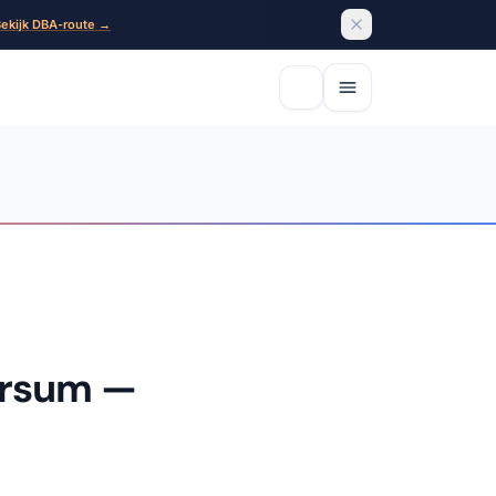
ekijk DBA-route →
ersum —