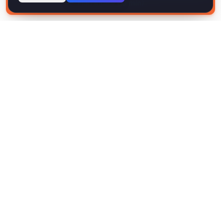
Plan intake (15 min)
NIEUWS
Laatste inzichten
Updates over DBA, WTTA, inhuur en de IT-arbeidsmarkt —