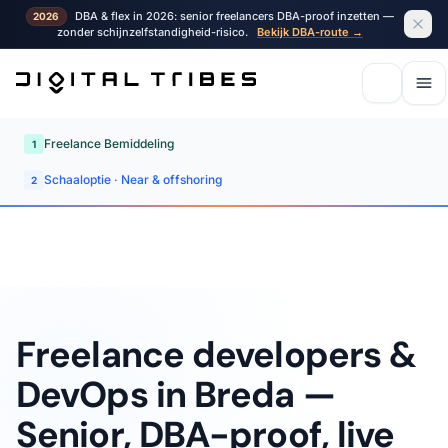
DBA & flex in 2026: senior freelancers DBA-proof inzetten —
2026
zonder schijnzelfstandigheid-risico.
Bekijk DBA-route →
Freelance Bemiddeling
1
Schaaloptie · Near & offshoring
2
Freelance developers &
DevOps in Breda —
Senior, DBA-proof, live