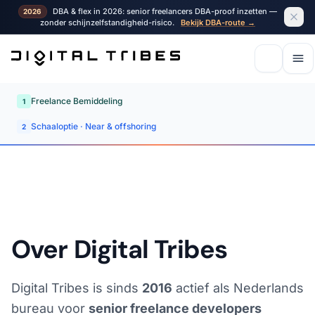
DBA & flex in 2026: senior freelancers DBA-proof inzetten —
2026
zonder schijnzelfstandigheid-risico.
Bekijk DBA-route →
Freelance Bemiddeling
1
Schaaloptie · Near & offshoring
2
Over Digital Tribes
Digital Tribes is sinds
2016
actief als Nederlands
bureau voor
senior freelance developers