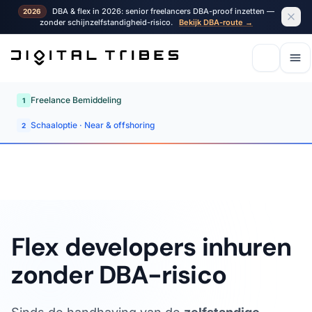
DBA & flex in 2026: senior freelancers DBA-proof inzetten —
2026
zonder schijnzelfstandigheid-risico.
Bekijk DBA-route →
Freelance Bemiddeling
1
Schaaloptie · Near & offshoring
2
Flex developers inhuren
zonder DBA-risico