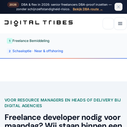
DBA & flex in 2026: senior freelancers DBA-proof inzetten —
2026
zonder schijnzelfstandigheid-risico.
Bekijk DBA-route →
Freelance Bemiddeling
1
Schaaloptie · Near & offshoring
2
VOOR RESOURCE MANAGERS EN HEADS OF DELIVERY BIJ
DIGITAL AGENCIES
Freelance developer nodig voor
maandag? Wij staan binnen een