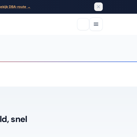
ekijk DBA-route →
d, snel