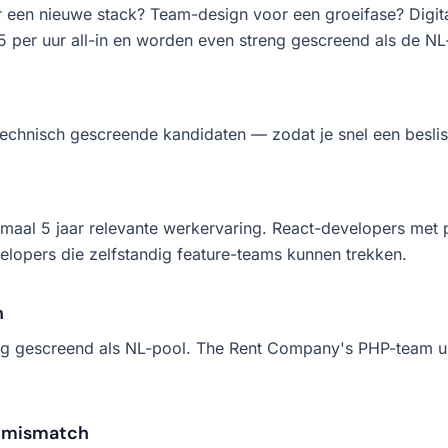
een nieuwe stack? Team-design voor een groeifase? Digital 
 per uur all-in en worden even streng gescreend als de NL
chnisch gescreende kandidaten — zodat je snel een beslis
imaal 5 jaar relevante werkervaring. React-developers met
elopers die zelfstandig feature-teams kunnen trekken.
n
 gescreend als NL-pool. The Rent Company's PHP-team uit V
e mismatch