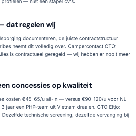
profielen — niet een stapel cv's.
— dat regelen wij
dsborging documenteren, de juiste contractstructuur
 Tribes neemt dit volledig over. Campercontact CTO:
 Alles is contractueel geregeld — wij hebben er nooit meer
een concessies op kwaliteit
ibes kosten €45–65/u all-in — versus €90–120/u voor NL-
3 jaar een PHP-team uit Vietnam draaien. CTO Eltjo:
' Dezelfde technische screening, dezelfde vervanging bij