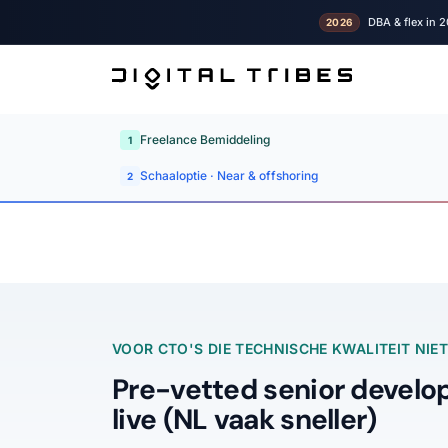
DBA & flex in 2
2026
Freelance Bemiddeling
1
Schaaloptie · Near & offshoring
2
VOOR CTO'S DIE TECHNISCHE KWALITEIT NI
Pre-vetted senior develop
live (NL vaak sneller)