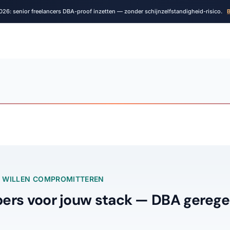
026: senior freelancers DBA-proof inzetten — zonder schijnzelfstandigheid-risico.
B
ET WILLEN COMPROMITTEREN
ers voor jouw stack — DBA geregel