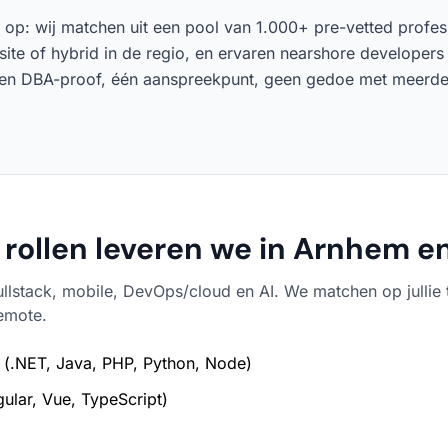
at op: wij matchen uit een pool van 1.000+ pre-vetted profe
site of hybrid in de regio, en ervaren nearshore developers
ten DBA-proof, één aanspreekpunt, geen gedoe met meerder
 rollen leveren we in Arnhem en
ullstack, mobile, DevOps/cloud en AI. We matchen op jullie 
remote.
(.NET, Java, PHP, Python, Node)
ular, Vue, TypeScript)