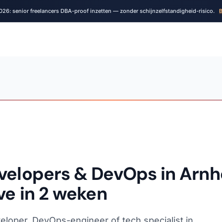
026: senior freelancers DBA-proof inzetten — zonder schijnzelfstandigheid-risico.
B
velopers & DevOps in Arnh
ve in 2 weken
eloper, DevOps-engineer of tech specialist in