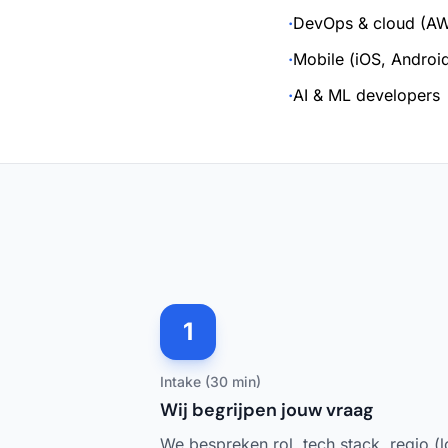
·
DevOps & cloud (AW
·
Mobile (iOS, Android
·
AI & ML developers
1
Intake (30 min)
Wij begrijpen jouw vraag
We bespreken rol, tech stack, regio (l