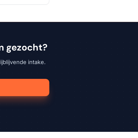
m gezocht?
jblijvende intake.