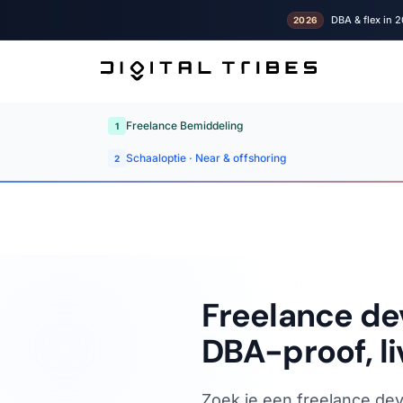
DBA & flex in 2
2026
Freelance Bemiddeling
1
Schaaloptie · Near & offshoring
2
Freelance de
DBA-proof, li
Zoek je een freelance dev