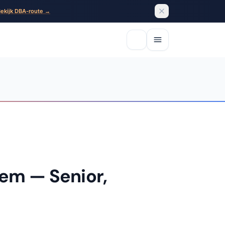
ekijk DBA-route →
em — Senior,