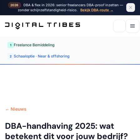
DBA & flex in 2026: senior freelancers DBA-proof inzetten —
2026
zonder schijnzelfstandigheid-risico.
Bekijk DBA-route →
Freelance Bemiddeling
1
Schaaloptie · Near & offshoring
2
← Nieuws
DBA-handhaving 2025: wat
betekent dit voor jouw bedrijf?